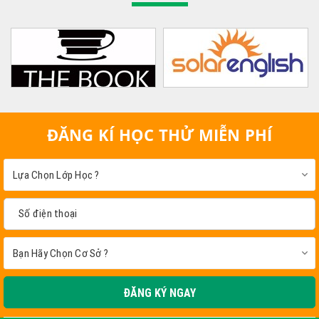
ĐĂNG KÍ HỌC THỬ MIỄN PHÍ
ĐĂNG KÝ NGAY