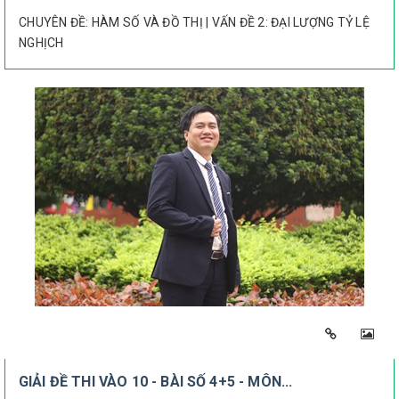
CHUYÊN ĐỀ: HÀM SỐ VÀ ĐỒ THỊ | VẤN ĐỀ 2: ĐẠI LƯỢNG TỶ LỆ
NGHỊCH
GIẢI ĐỀ THI VÀO 10 - BÀI SỐ 4+5 - MÔN...