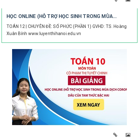
HỌC ONLINE (HỖ TRỢ HỌC SINH TRONG MÙA...
TOÁN 12 | CHUYÊN ĐỀ: SỐ PHỨC (PHẦN 1) GVHD: TS. Hoàng
Xuân Bính www.luyenthihanoi.edu.vn