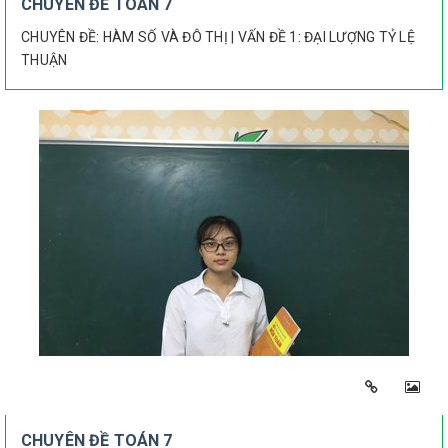
CHUYÊN ĐỀ TOÁN 7
CHUYÊN ĐỀ: HÀM SỐ VÀ ĐÔ THỊ | VẤN ĐỀ 1: ĐẠI LƯỢNG TỶ LỆ
THUẬN
CHUYÊN ĐỀ TOÁN 7