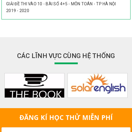
GIẢI ĐỀ THI VÀO 10 - BÀI SỐ 4+5 - MÔN TOÁN - TP HÀ NỘI
2019 - 2020
CÁC LĨNH VỰC CÙNG HỆ THỐNG
ĐĂNG KÍ HỌC THỬ MIỄN PHÍ