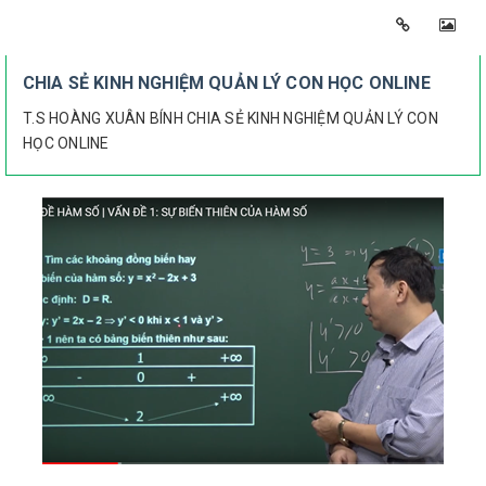
CHIA SẺ KINH NGHIỆM QUẢN LÝ CON HỌC ONLINE
T.S HOÀNG XUÂN BÍNH CHIA SẺ KINH NGHIỆM QUẢN LÝ CON
HỌC ONLINE