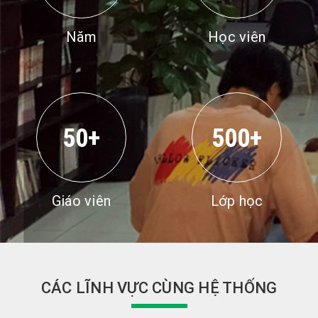
Năm
Học viên
50+
500+
Giáo viên
Lớp học
CÁC LĨNH VỰC CÙNG HỆ THỐNG