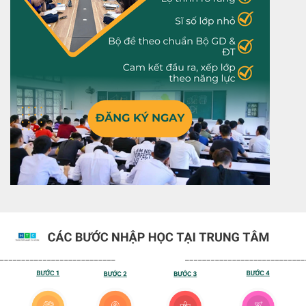
Dành choLUYỆN THI VÀO 10
Khóa học luyện thi lớp 10 tại Luyện Thi Hà Nội được
xây dựng theo chương trình chuẩn của Bộ GD&ĐT,