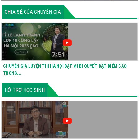
CHIA SẺ CỦA CHUYÊN GIA
CHUYÊN GIA LUYỆN THI HÀ NỘI BẬT MÍ BÍ QUYẾT ĐẠT ĐIỂM CAO
TRONG...
HỖ TRỢ HỌC SINH