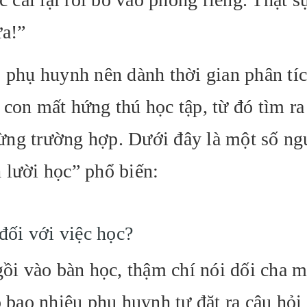
ữa!”
, phụ huynh nên dành thời gian phân tíc
con mất hứng thú học tập, từ đó tìm ra
ừng trường hợp. Dưới đây là một số n
 lười học” phổ biến:
đối với việc học?
gồi vào bàn học, thậm chí nói dối cha m
ó bao nhiêu phụ huynh tự đặt ra câu hỏi