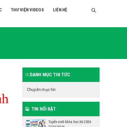
C
THƯ VIỆN VIDEOS
LIÊN HỆ
DANH MỤC TIN TỨC
Chuyên mục tin
nh
TIN NỔI BẬT
Tuyển sinh khóa học hè 2026
27/05/2026