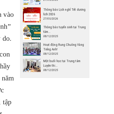
Thông báo Lịch nghỉ Tết dương
n vào
lịch 2026
27/05/2026
ệnh”
Thông báo tuyển sinh tại Trung
tâm...
 do.
08/12/2025
Hoạt động Rung Chuông Vàng
Tiếng Anh!
 con
08/12/2025
Một buổi học tại Trung tâm
thầy
Luyện thi...
08/12/2025
o năm
ớc
 tập
ự