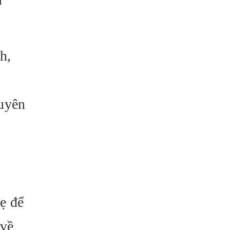
h,
guyên
ẹ để
 về