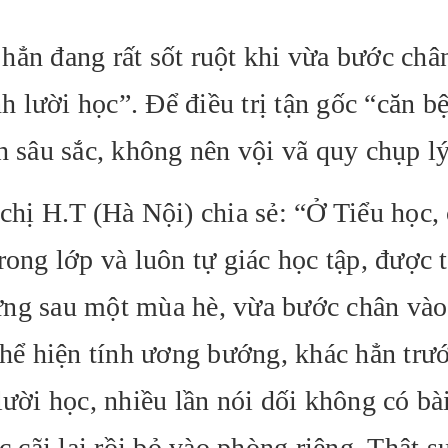
hẳn đang rất sốt ruột khi vừa bước châ
 lười học”. Để điều trị tận gốc “căn b
h sâu sắc, không nên vội vã quy chụp lý
chị H.T (Hà Nội) chia sẻ: “Ở Tiểu học,
rong lớp và luôn tự giác học tập, được 
ưng sau một mùa hè, vừa bước chân và
thể hiện tính ương bướng, khác hẳn trư
lười học, nhiều lần nói dối không có bài
c cãi lại rồi bỏ vào phòng riêng. Thật s