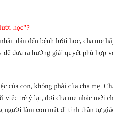
“lười học”?
nhân dẫn đến bệnh lười học, cha mẹ hã
y để đưa ra hướng giải quyết phù hợp v
iệc của con, không phải của cha mẹ. C
i việc trẻ ỷ lại, đợi cha mẹ nhắc mới c
 người làm con mất đi tinh thần tự giá