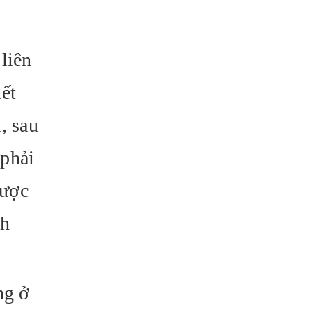
liên
iết
, sau
 phải
được
nh
ng ở