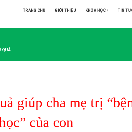
TRANG CHỦ
GIỚI THIỆU
KHÓA HỌC
TIN TỨ
U QUẢ
uả giúp cha mẹ trị “bệ
 học” của con