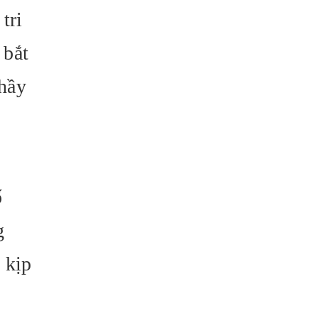
tri
 bắt
thầy
ố
g
 kịp