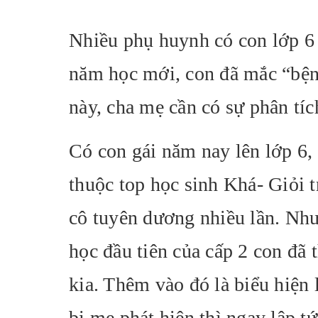
Nhiều phụ huynh có con lớp 6 
năm học mới, con đã mắc “bệnh
này, cha mẹ cần có sự phân tíc
Có con gái năm nay lên lớp 6, 
thuộc top học sinh Khá- Giỏi t
cô tuyên dương nhiều lần. Nh
học đầu tiên của cấp 2 con đã 
kia. Thêm vào đó là biểu hiện 
bị mẹ phát hiện thì ngay lập tứ