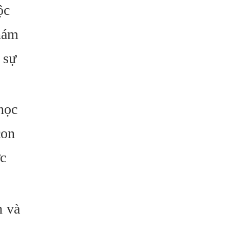
ộc
khám
 sự
học
con
ức
h và