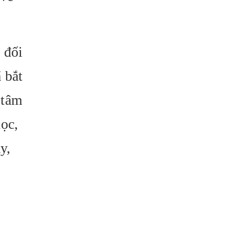
 đối
 bắt
 tâm
học,
y,