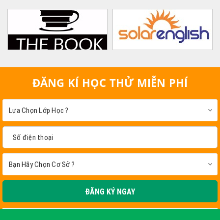
ĐĂNG KÍ HỌC THỬ MIỄN PHÍ
ĐĂNG KÝ NGAY