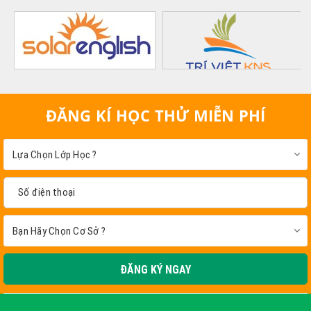
ĐĂNG KÍ HỌC THỬ MIỄN PHÍ
ĐĂNG KÝ NGAY