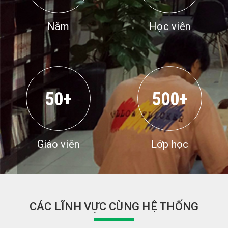
Năm
Học viên
50+
500+
Giáo viên
Lớp học
CÁC LĨNH VỰC CÙNG HỆ THỐNG