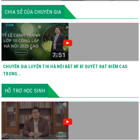
CHIA SẺ CỦA CHUYÊN GIA
CHUYÊN GIA LUYỆN THI HÀ NỘI BẬT MÍ BÍ QUYẾT ĐẠT ĐIỂM CAO
TRONG...
HỖ TRỢ HỌC SINH