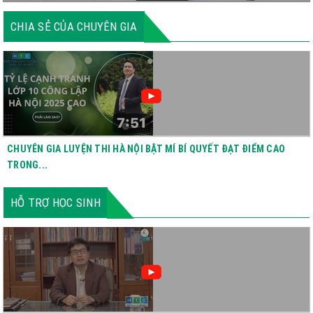
CHIA SẺ CỦA CHUYÊN GIA
CHUYÊN GIA LUYỆN THI HÀ NỘI BẬT MÍ BÍ QUYẾT ĐẠT ĐIỂM CAO
TRONG...
HỖ TRỢ HỌC SINH