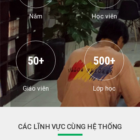
Năm
Học viên
50+
500+
Giáo viên
Lớp học
CÁC LĨNH VỰC CÙNG HỆ THỐNG