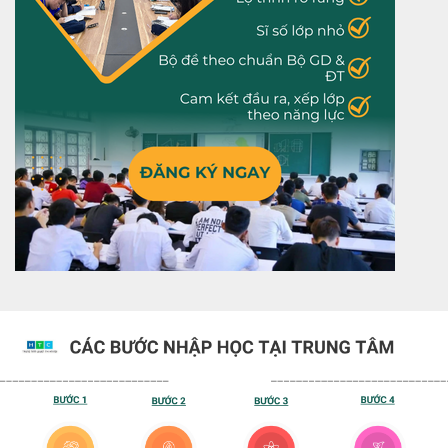
Dành choLUYỆN THI VÀO 10
Khóa học luyện thi lớp 10 tại Luyện Thi Hà Nội được
xây dựng theo chương trình chuẩn của Bộ GD&ĐT,