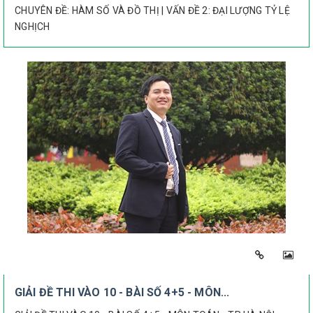
CHUYÊN ĐỀ: HÀM SỐ VÀ ĐỒ THỊ | VẤN ĐỀ 2: ĐẠI LƯỢNG TỶ LỆ
NGHỊCH
GIẢI ĐỀ THI VÀO 10 - BÀI SỐ 4+5 - MÔN...