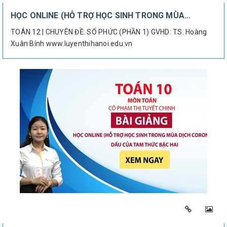
HỌC ONLINE (HỖ TRỢ HỌC SINH TRONG MÙA...
TOÁN 12 | CHUYÊN ĐỀ: SỐ PHỨC (PHẦN 1) GVHD: TS. Hoàng
Xuân Bính www.luyenthihanoi.edu.vn