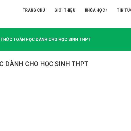
TRANG CHỦ
GIỚI THIỆU
KHÓA HỌC
TIN TỨ
N THỨC TOÁN HỌC DÀNH CHO HỌC SINH THPT
ỌC DÀNH CHO HỌC SINH THPT