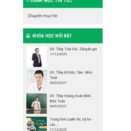
DANH MỤC TIN TỨC
Chuyên mục tin
KHÓA HỌC NỔI BẬT
GV: Thầy Trần Hải - Chuyên gia
11/12/2025
GV: Thầy Đỗ Đức Tâm - Môn
Toán
04/03/2021
GV: Thầy Hoàng Xuân Bính -
Môn Toán
04/03/2021
Trung tâm Luyện thi, Uy tin -
Lâu...
11/12/2025