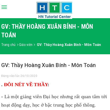
Toggle
navigation
GV: THẦY HOÀNG XUÂN BÍNH - MÔN
TOÁN
Trang chủ
Giáo viên
GV: Thầy Hoàng Xuân Bính - Môn Toán
GV: Thầy Hoàng Xuân Bính - Môn Toán
Đăng vào lúc 26/10/2020
.
ĐÔI NÉT VỀ THẦY
:
-
Là một giảng viên Đại học nhưng rất quan tâm tới
hoạt động dạy, học ở bậc trung học phổ thông.