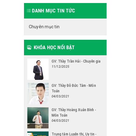
DANH MỤC TIN TỨC
Chuyên mục tin
KHÓA HỌC NỔI BẬT
GV: Thầy Trần Hải - Chuyên gia
11/12/2025
GV: Thầy Đỗ Đức Tâm - Môn
Toán
04/03/2021
GV: Thầy Hoàng Xuân Bính -
Môn Toán
04/03/2021
Trung tâm Luyện thi, Uy tin -