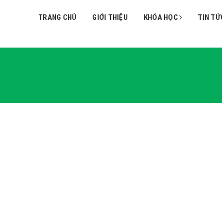
TRANG CHỦ
GIỚI THIỆU
KHÓA HỌC
TIN TỨ