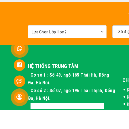
HỆ THỐNG TRUNG TÂM
Cơ sở 1 : Số 49, ngõ 165 Thái Hà, Đống
CH
Đa, Hà Nội.
K
Cơ sở 2 : Số 07, ngõ 196 Thái Thịnh, Đống
K
Đa, Hà Nội.
K
Cơ sở 3 : Xóm 4 Thôn Long Phú, Hòa
K
Thạch, Hà Nội