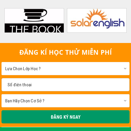
ĐĂNG KÍ HỌC THỬ MIỄN PHÍ
ĐĂNG KÝ NGAY