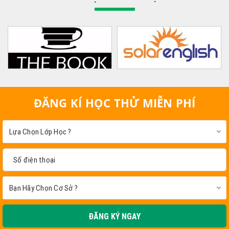
ĐĂNG KÍ HỌC THỬ MIỄN PHÍ
ĐĂNG KÝ NGAY