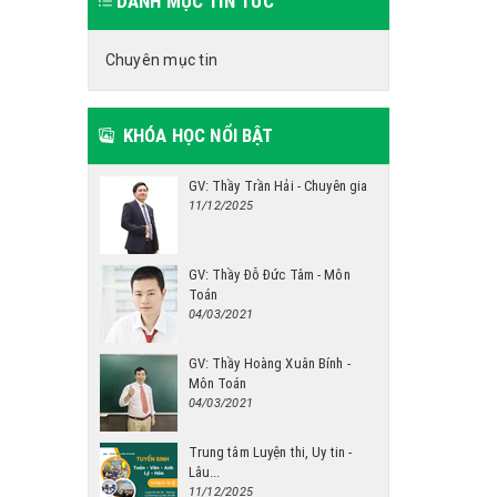
DANH MỤC TIN TỨC
Chuyên mục tin
KHÓA HỌC NỔI BẬT
GV: Thầy Trần Hải - Chuyên gia
11/12/2025
GV: Thầy Đỗ Đức Tâm - Môn
Toán
04/03/2021
GV: Thầy Hoàng Xuân Bính -
Môn Toán
04/03/2021
Trung tâm Luyện thi, Uy tin -
Lâu...
11/12/2025