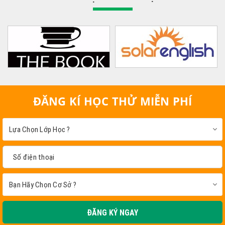
ĐĂNG KÍ HỌC THỬ MIỄN PHÍ
ĐĂNG KÝ NGAY